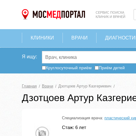
СЕРВИС ПОИСКА
КЛИНИК И ВРАЧЕЙ
КЛИНИКИ
ВРАЧИ
ДИАГНОСТИ
Я ищу:
Круглосуточный приём
Приём детей
Главная
Врачи
Дзотцоев Артур Казгериевич
Дзотцоев Артур Казгери
Специализация врача:
пластический хи
Стаж: 6 лет