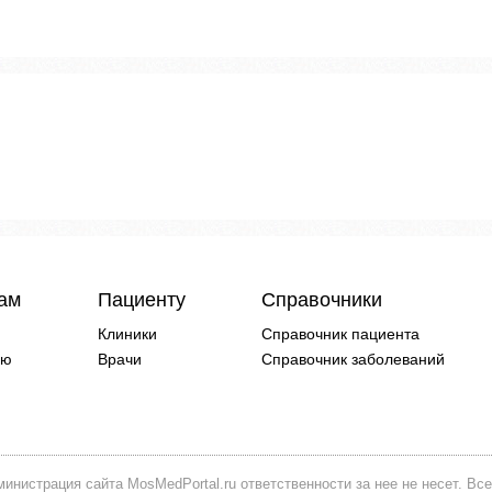
чам
Пациенту
Справочники
Клиники
Справочник пациента
ию
Врачи
Справочник заболеваний
инистрация сайта MosMedPortal.ru ответственности за нее не несет. Все