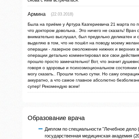
снова с ним встречаться.
Армина
(22.03.2018)
Была на приёме у Артура Казгериевича 21 марта по 
что доктором довольна.. Это ничего не сказать! Врач 
внимательно выслушал, был предельно деликатен и 
выделяю в том, что не пошёл на поводу моему жела
операции - лазерное омоложение нижних и верхних в
операции детально комментировал все свои действия,
прошло просто замечательно! Вот, что значит душевно
говоря о здоровье и психоэмоциональном состоянии п
могу сказать.. Прошли только сутки. Но саму операц
аккуратно, а что самое главное абсолютно безболезн
супер! Рекомендую всем!
Образование врача
Диплом по специальности "Лечебное дело 
государственная медицинская академия (201