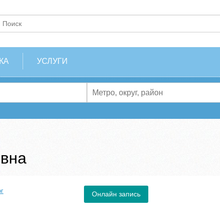
КА
УСЛУГИ
евна
ог
Онлайн запись