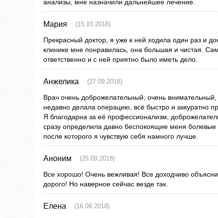
анализы, мне назначили дальнейшее лечение.
Мария
(15.10.2018)
Прекрасный доктор, я уже к ней ходила один раз и до
клинике мне понравилась, она большая и чистая. Сам
ответственно и с ней приятно было иметь дело.
Анжелика
(27.09.2018)
Врач очень доброжелательный, очень внимательный, 
недавно делала операцию, всё быстро и аккуратно п
Я благодарна за её профессионализм, доброжелатель
сразу определила давно беспокоящие меня болевые
после которого я чувствую себя намного лучше.
Аноним
(25.09.2018)
Все хорошо! Очень вежливая! Все доходчиво объяснил
дорого! Но наверное сейчас везде так.
Елена
(16.09.2018)