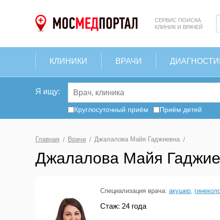
СЕРВИС ПОИСКА
КЛИНИК И ВРАЧЕЙ
КЛИНИКИ
ВРАЧИ
ДИАГНОСТИ
Я ищу:
Круглосуточный приём
Приём детей
Главная
Врачи
Джалалова Майя Гаджиевна
Джалалова Майя Гаджи
Специализация врача:
акушер
,
гинекол
Стаж: 24 года