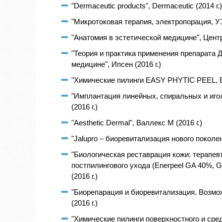
"Dermaceutic products", Dermaceutic (2014 г.)
"Микротоковая терапия, электропорация, УЗ
"Анатомия в эстетической медицине", Центр 
"Теория и практика применения препарата Д
медицине", Ипсен (2016 г.)
"Химические пилинги EASY PHYTIC PEEL, 
"Имплантация линейных, спиральных и игол
(2016 г.)
"Aesthetic Dermal", Валлекс М (2016 г.)
"Jalupro – биоревитализация нового поколен
"Биологическая реставрация кожи: терапев
постпилингового ухода (Enerpeel GA 40%, 
(2016 г.)
"Биорепарация и биоревитализация. Возмо
(2016 г.)
"Химические пилинги поверхностного и сред