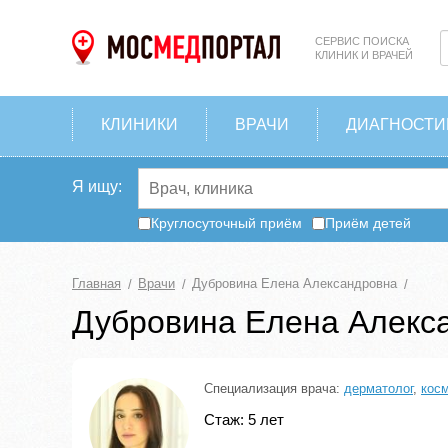
СЕРВИС ПОИСКА
КЛИНИК И ВРАЧЕЙ
КЛИНИКИ
ВРАЧИ
ДИАГНОСТИ
Я ищу:
Круглосуточный приём
Приём детей
Главная
Врачи
Дубровина Елена Александровна
Дубровина Елена Алекс
Специализация врача:
дерматолог
,
кос
Стаж: 5 лет