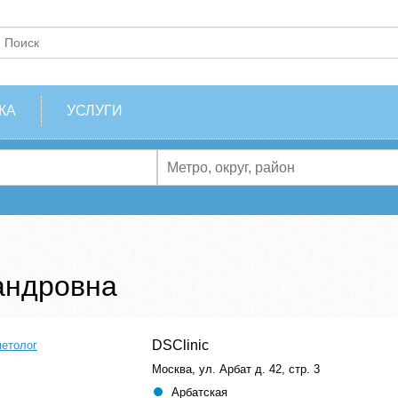
КА
УСЛУГИ
андровна
DSClinic
метолог
Москва, ул. Арбат д. 42, стр. 3
Арбатская