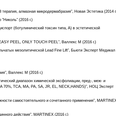
 терапия, алмазная микродермабразия", Новая Эстетика (2014 г.
"Николь" (2016 г.)
испорт (ботулинический токсин типа, А) в эстетической
EASY PEEL, ONLY TOUCH PEEL", Валлекс М (2016 г.)
ьчатых мезолитической Lead Fine Lift", Бьюти Эксперт Медикал
ия", Валлекс М (2016 г.)
тический диапазон химической эксфолиации, пред-, меж- и
GA 70%, TCA, MA, PA, SA, JR, EL, NECK,HANDS)", НОЦ Эксперт
жности самостоятельного и сочетанного применения", MARTINE
инного действия", MARTINEX (2016 г.)