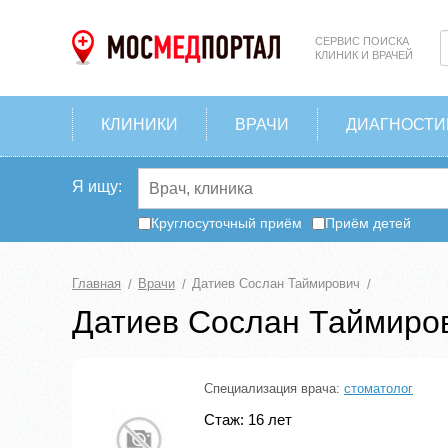
СЕРВИС ПОИСКА
КЛИНИК И ВРАЧЕЙ
КЛИНИКИ
ВРАЧИ
ДИАГНОСТИ
Я ищу:
Круглосуточный приём
Приём детей
Главная
Врачи
Датиев Сослан Таймирович
Датиев Сослан Таймиро
Специализация врача:
стоматолог
Стаж: 16 лет