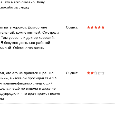
, это мягко сказано. Хочу
спасибо за скидку!
ил пять коронок. Доктор мне
Оценка:
ательный, компетентный. Смотрела
. Там уровень и доктор хороший.
. Я безумно довольна работой.
вчивый. Обстановка очень
ал, что его не приняли и решил
Оценка:
ший», в итоге он просидел там 1.5
емя подошло(видимо следующий
едела я ещё не видела и даже не
редупредили, что врач примет позже
яли