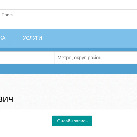
КА
УСЛУГИ
вич
Онлайн запись