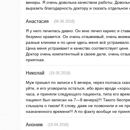
виниры. Я очень довольна качеством работы. Довольна
выразить благодарность доктору и сказать отдельное 
Анастасия
(06.06.2018)
Я у него лечилась давно. Он мне лечил кариес и став
безумно нравится. Он очень отзывчивый, очень вним
разные клиники и по цене здесь меня всё устраивало
Цена меня устраивает и качество соответствует цене
Доктор очень компетентный в своем деле, очень отзы
приятная.
Николай
(16.05.2018)
Муж пришел по записи к 6 вечера, через полчаса сказ
уйти, я его уговорила остаться, ибо врач вроде «хоро
часа, и приняли следующего пациента, типа его вр
пациент был записан на 7—8 вечера)!!! Такого беспр
слышала о таком! К слову, даже не позвонили и не п
назначенного времени!!! А по факту вообще не прин
Аноним
(19.04.2018)