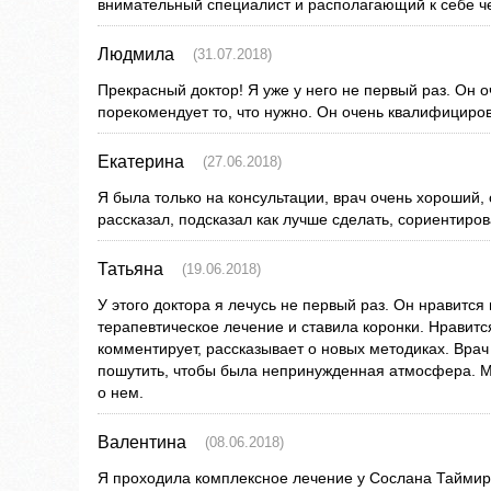
внимательный специалист и располагающий к себе че
Людмила
(31.07.2018)
Прекрасный доктор! Я уже у него не первый раз. Он 
порекомендует то, что нужно. Он очень квалифициро
Екатерина
(27.06.2018)
Я была только на консультации, врач очень хороший,
рассказал, подсказал как лучше сделать, сориентиро
Татьяна
(19.06.2018)
У этого доктора я лечусь не первый раз. Он нравится 
терапевтическое лечение и ставила коронки. Нравится
комментирует, рассказывает о новых методиках. Вра
пошутить, чтобы была непринужденная атмосфера. Мо
о нем.
Валентина
(08.06.2018)
Я проходила комплексное лечение у Сослана Таймир