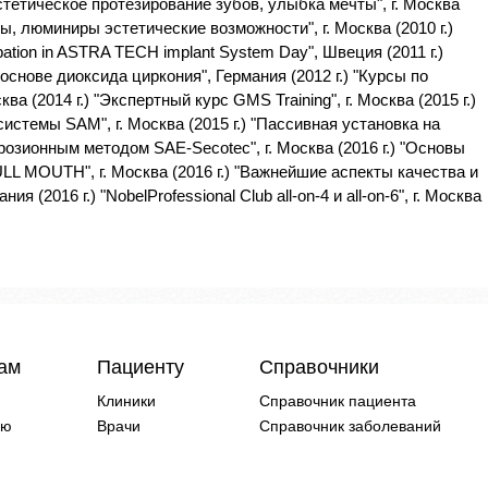
Эстетическое протезирование зубов, улыбка мечты", г. Москва
иниры, люминиры эстетические возможности", г. Москва (2010 г.)
icipation in ASTRA TECH implant System Day", Швеция (2011 г.)
снове диоксида циркония", Германия (2012 г.) "Курсы по
а (2014 г.) "Экспертный курс GMS Training", г. Москва (2015 г.)
истемы SAM", г. Москва (2015 г.) "Пассивная установка на
озионным методом SAE-Secotec", г. Москва (2016 г.) "Основы
LL MOUTH", г. Москва (2016 г.) "Важнейшие аспекты качества и
 (2016 г.) "NobelProfessional Club all-on-4 и all-on-6", г. Москва
чам
Пациенту
Справочники
Клиники
Справочник пациента
ию
Врачи
Справочник заболеваний