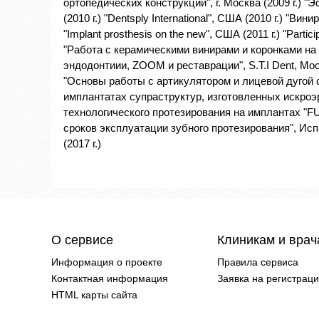
ортопедических конструкций", г. Москва (2009 г.) "
(2010 г.) "Dentsply International", США (2010 г.) "В
"Implant prosthesis on the new", США (2011 г.) "Part
"Работа с керамическими винирами и коронками на о
эндодонтиии, ZOOM и реставрации", S.T.I Dent, Москв
"Основы работы с артикулятором и лицевой дугой с
имплантатах супраструктур, изготовленных искроэр
технологического протезирования на имплантах "FU
сроков эксплуатации зубного протезирования", Испания
(2017 г.)
О сервисе
Клиникам и вра
Информация о проекте
Правила сервиса
Контактная информация
Заявка на регистрац
HTML карты сайта