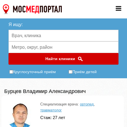
Я ищу:
Найти клиники
Круглосуточный приём
Приём детей
Бурцев Владимир Александрович
Специализация врача:
ортопед
,
травматолог
Стаж: 27 лет