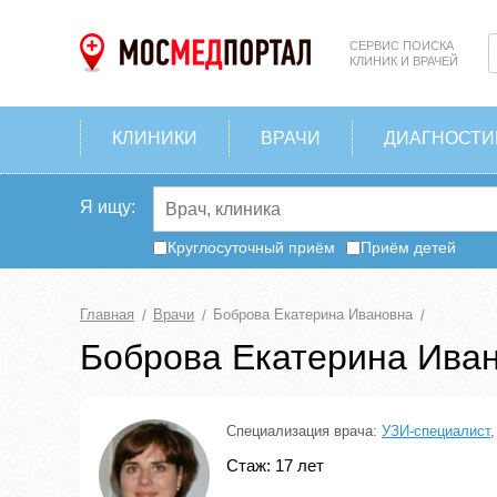
СЕРВИС ПОИСКА
КЛИНИК И ВРАЧЕЙ
КЛИНИКИ
ВРАЧИ
ДИАГНОСТИ
Я ищу:
Круглосуточный приём
Приём детей
Главная
Врачи
Боброва Екатерина Ивановна
Боброва Екатерина Ива
Специализация врача:
УЗИ-специалист
Стаж: 17 лет