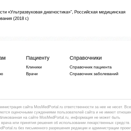
сти «Ультразвуковая диагностика»", Российская медицинская
ания (2018 г.)
чам
Пациенту
Справочники
Клиники
Справочник пациента
ию
Врачи
Справочник заболеваний
инистрация сайта MosMedPortal.ru ответственности за нее не несет. Все
вляются оценочными суждениями пользователей сайта и не имеют отноше
убликованная на сайте MosMedPortal.ru, информация не может быть
 врача или принятия решения об использовании лекарственных средств.
ortal.ru без письменного разрешения редакции и администрации проек