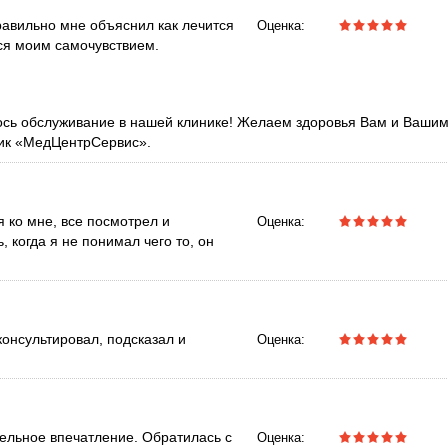
равильно мне объяснил как лечится
Оценка:
лся моим самочувствием.
лось обслуживание в нашей клинике! Желаем здоровья Вам и Ваши
ник «МедЦентрСервис».
 ко мне, все посмотрел и
Оценка:
, когда я не понимал чего то, он
консультировал, подсказал и
Оценка:
ельное впечатление. Обратилась с
Оценка: