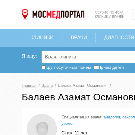
СЕРВИС ПОИСКА
КЛИНИК И ВРАЧЕЙ
КЛИНИКИ
ВРАЧИ
ДИАГНОСТИ
Я ищу:
Круглосуточный приём
Приём детей
Главная
Врачи
Балаев Азамат Османович
Балаев Азамат Османов
Специализация врача:
андролог
,
сексол
уролог
Стаж: 11 лет