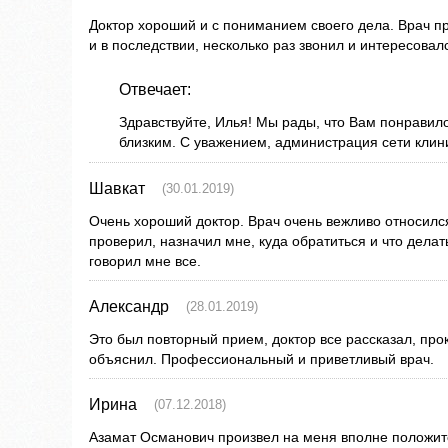
Доктор хороший и с пониманием своего дела. Врач п
и в последствии, несколько раз звонил и интересова
Отвечает:
Здравствуйте, Илья! Мы рады, что Вам понрави
близким. С уважением, администрация сети кли
Шавкат
(30.01.2019)
Очень хороший доктор. Врач очень вежливо относился
проверил, назначил мне, куда обратиться и что делать
говорил мне все.
Александр
(28.01.2019)
Это был повторный прием, доктор все рассказал, про
объяснил. Профессиональный и приветливый врач.
Ирина
(07.12.2018)
Азамат Османович произвел на меня вполне положит