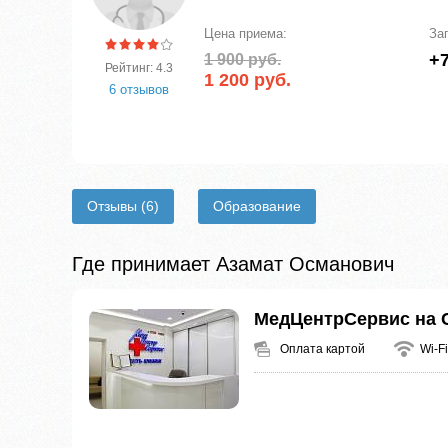
Цена приема:
За
+7
1 900 руб.
Рейтинг: 4.3
1 200 руб.
6 отзывов
Отзывы
(6)
Образование
Где принимает Азамат Османович
МедЦентрСервис на 
Оплата картой
Wi-Fi