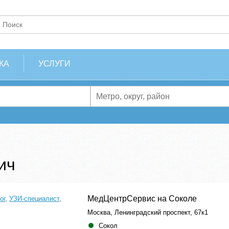
КА
УСЛУГИ
ич
МедЦентрСервис на Соколе
ог
,
УЗИ-специалист
,
Москва, Ленинградский проспект, 67к1
Сокол