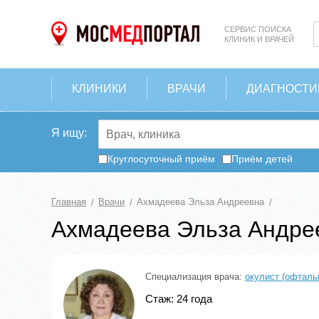
СЕРВИС ПОИСКА
КЛИНИК И ВРАЧЕЙ
КЛИНИКИ
ВРАЧИ
ДИАГНОСТИ
Я ищу:
Круглосуточный приём
Приём детей
Главная
Врачи
Ахмадеева Эльза Андреевна
Ахмадеева Эльза Андре
Специализация врача:
окулист (офталь
Стаж: 24 года