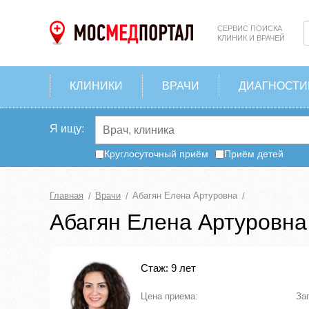
СЕРВИС ПОИСКА
КЛИНИК И ВРАЧЕЙ
КЛИНИКИ
ВРАЧИ
ДИАГНОСТИ
Я ищу:
Круглосуточный приём
Приём детей
Главная
Врачи
Абагян Елена Артуровна
Абагян Елена Артуровна
Стаж: 9 лет
Цена приема:
За