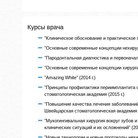
Курсы врача
"Клиническое обоснование и практическое п
"Основные современные концепции нехирург
"Пародонтальная диагностика и первоначаль
"Основные современные концепции хирургич
"Amazing White" (2014 г.)
"Принципы профилактики периимплантита 
стоматологическая академия (2015 г.)
"Повышение качества лечения заболеваний
Швейцарская стоматологическая академия (
"Мукогингивальная хирургия вокруг зубов 
клинических ситуаций и их осложнений" (201
"Новые технологии и новые протоколы нехир