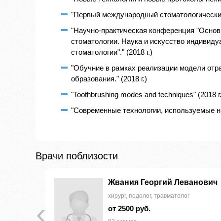
"Первый международный стоматологический к
"Научно-практическая конференция "Осно
стоматологии. Наука и искусство индивидуа
стоматологии"." (2018 г.)
"Обучние в рамках реализации модели отр
образования." (2018 г.)
"Toothbrushing modes and techniques" (2018 г.
"Современные технологии, используемые на 
Врачи поблизости
Жвания Георгий Леванович
хирург, подолог, травматолог
‹
от 2500 руб.