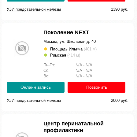
УЗИ предстательной железы
1390 руб.
Поколение NEXT
Москва, ул. Школьная д. 40
Площадь Ильича
(401 м)
Римская
(414 м)
Пн-Пт:
N/A - N/A
Сб:
N/A - N/A
Вс:
N/A - N/A
Онлайн запись
Позвонить
УЗИ предстательной железы
2000 руб.
Центр перинатальной
профилактики