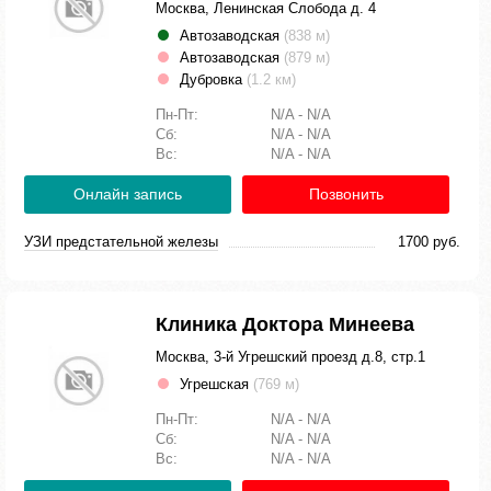
Москва, Ленинская Слобода д. 4
Автозаводская
(838 м)
Автозаводская
(879 м)
Дубровка
(1.2 км)
Пн-Пт:
N/A - N/A
Сб:
N/A - N/A
Вс:
N/A - N/A
Онлайн запись
Позвонить
УЗИ предстательной железы
1700 руб.
Клиника Доктора Минеева
Москва, 3-й Угрешский проезд д.8, стр.1
Угрешская
(769 м)
Пн-Пт:
N/A - N/A
Сб:
N/A - N/A
Вс:
N/A - N/A