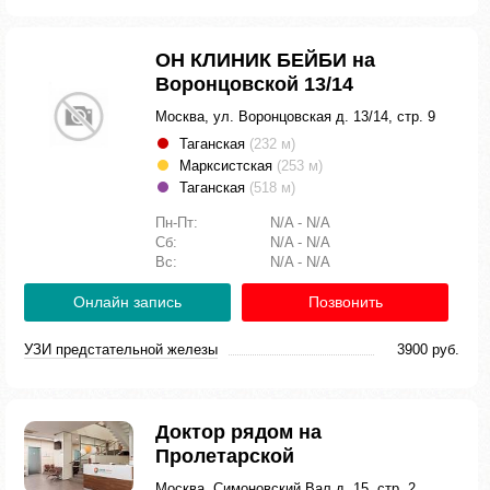
ОН КЛИНИК БЕЙБИ на
Воронцовской 13/14
Москва, ул. Воронцовская д. 13/14, стр. 9
Таганская
(232 м)
Марксистская
(253 м)
Таганская
(518 м)
Пн-Пт:
N/A - N/A
Сб:
N/A - N/A
Вс:
N/A - N/A
Онлайн запись
Позвонить
УЗИ предстательной железы
3900 руб.
Доктор рядом на
Пролетарской
Москва, Симоновский Вал д. 15, стр. 2