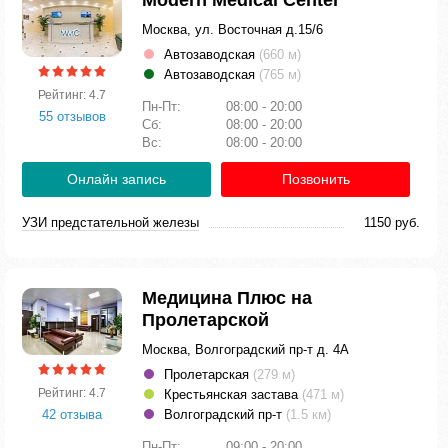
Modern Medical Center
Москва, ул. Восточная д.15/6
Автозаводская
(660 м)
Автозаводская
(765 м)
Рейтинг: 4.7
Пн-Пт:
08:00 - 20:00
55 отзывов
Сб:
08:00 - 20:00
Вс:
08:00 - 20:00
Онлайн запись
Позвонить
УЗИ предстательной железы
1150 руб.
Медицина Плюс на
Пролетарской
Москва, Волгоградский пр-т д. 4А
Пролетарская
(279 м)
Рейтинг: 4.7
Крестьянская застава
(471 м)
42 отзыва
Волгоградский пр-т
(1.5 км)
Пн-Пт:
09:00 - 20:00