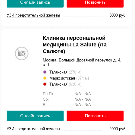
Онлайн запись
Позвонить
УЗИ предстательной железы
3000 руб.
Клиника персональной
медицины La Salute (Ла
Салюте)
Москва, Большой Дровяной переулок д. 4,
с. 1
Таганская
(270 м)
Марксистская
(374 м)
Таганская
(630 м)
Пн-Пт:
N/A - N/A
Сб:
N/A - N/A
Вс:
N/A - N/A
Онлайн запись
Позвонить
УЗИ предстательной железы
2000 руб.