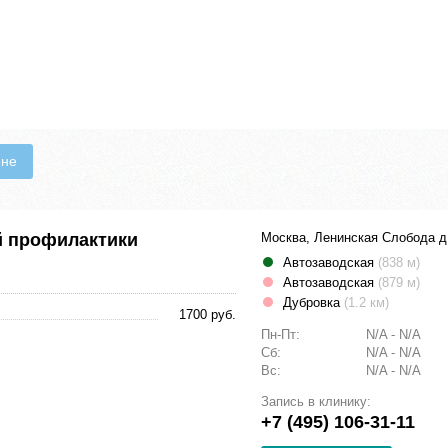
ене
й профилактики
Москва, Ленинская Слобода д
Автозаводская
(838 м)
Автозаводская
(879 м)
Дубровка
(1.2 км)
1700 руб.
Пн-Пт:
N/A - N/A
Сб:
N/A - N/A
Вс:
N/A - N/A
Запись в клинику:
+7 (495) 106-31-11