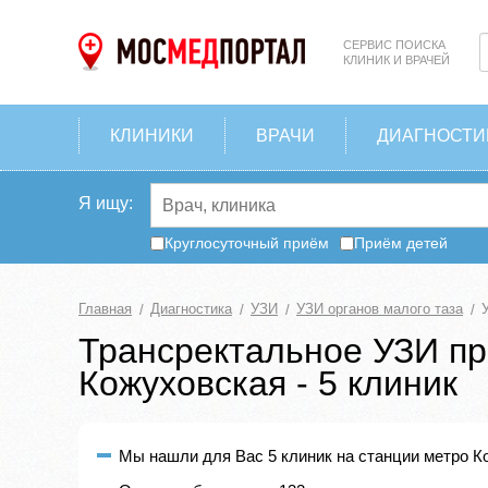
СЕРВИС ПОИСКА
КЛИНИК И ВРАЧЕЙ
КЛИНИКИ
ВРАЧИ
ДИАГНОСТИ
Я ищу:
Круглосуточный приём
Приём детей
Главная
Диагностика
УЗИ
УЗИ органов малого таза
Трансректальное УЗИ пр
Кожуховская - 5 клиник
Мы нашли для Вас 5 клиник на станции метро Ко