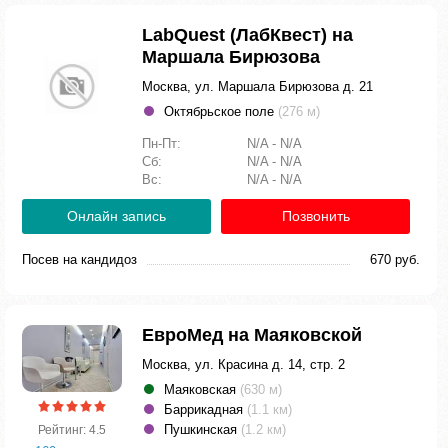
LabQuest (ЛабКвест) на
Маршала Бирюзова
Москва, ул. Маршала Бирюзова д. 21
Октябрьское поле
(276 м)
Пн-Пт:
N/A - N/A
Сб:
N/A - N/A
Вс:
N/A - N/A
Онлайн запись
Позвонить
Посев на кандидоз
670 руб.
ЕвроМед на Маяковской
Москва, ул. Красина д. 14, стр. 2
Маяковская
(630 м)
Баррикадная
(1.1 км)
Пушкинская
(1.2 км)
Рейтинг: 4.5