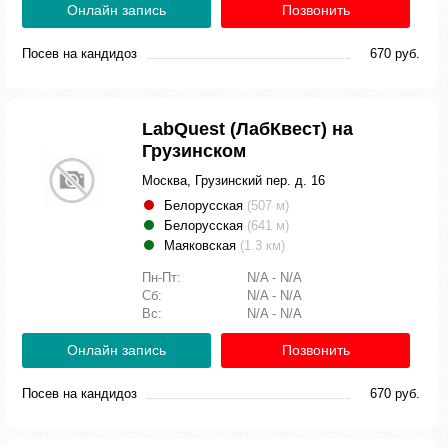
Онлайн запись
Позвонить
Посев на кандидоз
670 руб.
LabQuest (ЛабКвест) на
Грузинском
Москва, Грузинский пер. д. 16
Белорусская
(507 м)
Белорусская
(641 м)
Маяковская
(1.3 км)
Пн-Пт:
N/A - N/A
Сб:
N/A - N/A
Вс:
N/A - N/A
Онлайн запись
Позвонить
Посев на кандидоз
670 руб.