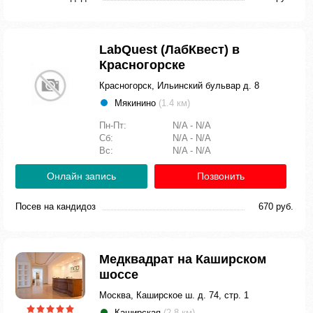
LabQuest (ЛабКвест) в
Красногорске
Красногорск, Ильинский бульвар д. 8
Мякинино
(1.4 км)
Пн-Пт:
N/A - N/A
Сб:
N/A - N/A
Вс:
N/A - N/A
Онлайн запись
Позвонить
Посев на кандидоз
670 руб.
Медквадрат на Каширском
шоссе
Москва, Каширское ш. д. 74, стр. 1
Каширская
(2.8 км)