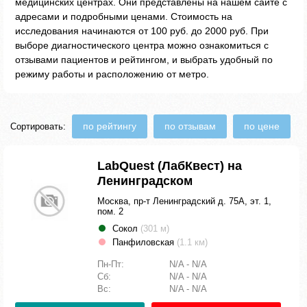
медицинских центрах. Они представлены на нашем сайте с
адресами и подробными ценами. Стоимость на
исследования начинаются от 100 руб. до 2000 руб. При
выборе диагностического центра можно ознакомиться с
отзывами пациентов и рейтингом, и выбрать удобный по
режиму работы и расположению от метро.
по рейтингу
по отзывам
по цене
Сортировать:
LabQuest (ЛабКвест) на
Ленинградском
Москва, пр-т Ленинградский д. 75А, эт. 1,
пом. 2
Сокол
(301 м)
Панфиловская
(1.1 км)
Пн-Пт:
N/A - N/A
Сб:
N/A - N/A
Вс:
N/A - N/A