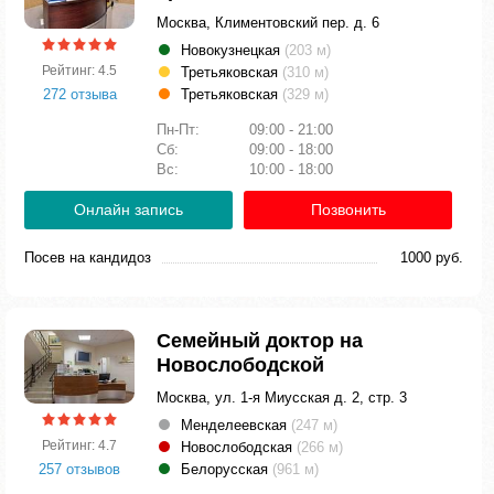
Москва, Климентовский пер. д. 6
Новокузнецкая
(203 м)
Рейтинг: 4.5
Третьяковская
(310 м)
272 отзыва
Третьяковская
(329 м)
Пн-Пт:
09:00 - 21:00
Сб:
09:00 - 18:00
Вс:
10:00 - 18:00
Онлайн запись
Позвонить
Посев на кандидоз
1000 руб.
Семейный доктор на
Новослободской
Москва, ул. 1-я Миусская д. 2, стр. 3
Менделеевская
(247 м)
Рейтинг: 4.7
Новослободская
(266 м)
257 отзывов
Белорусская
(961 м)