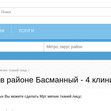
КА
УСЛУГИ
гких тканей лица
 в районе Басманный - 4 клин
ых Вы можите сделать Мрт мягких тканей лицу;