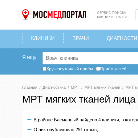
СЕРВИС ПОИСКА
КЛИНИК И ВРАЧЕЙ
КЛИНИКИ
ВРАЧИ
ДИАГНОСТИ
Я ищу:
Круглосуточный приём
Приём детей
Главная
Диагностика
МРТ
МРТ мягких тканей
МРТ мя
МРТ мягких тканей лица
В районе Басманный найдено 4 клиники, в котор
О них опубликован 291 отзыв;