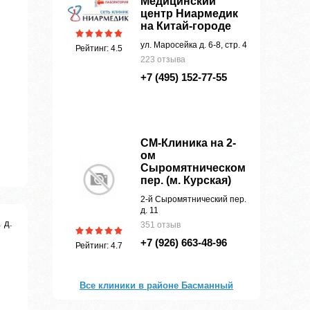
Медицинский
центр Ниармедик
на Китай-городе
ул. Маросейка д. 6-8, стр. 4
Рейтинг: 4.5
223 отзыва
+7 (495) 152-77-55
СМ-Клиника на 2-
ом
Сыромятническом
пер. (м. Курская)
2-й Сыромятнический пер.
д. 11
 д.
351 отзыв
+7 (926) 663-48-96
Рейтинг: 4.7
Все клиники в районе Басманный