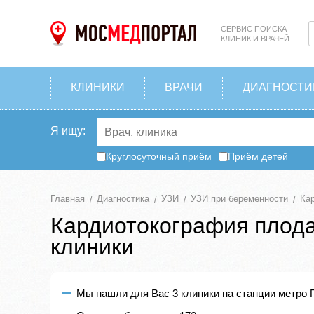
СЕРВИС ПОИСКА
КЛИНИК И ВРАЧЕЙ
КЛИНИКИ
ВРАЧИ
ДИАГНОСТИ
Я ищу:
Круглосуточный приём
Приём детей
Главная
Диагностика
УЗИ
УЗИ при беременности
Ка
Кардиотокография плода 
клиники
Мы нашли для Вас 3 клиники на станции метро 