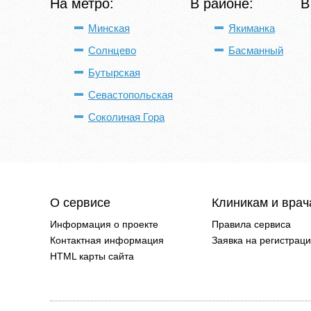
На метро:
В районе:
В
Минская
Якиманка
Солнцево
Басманный
Бутырская
Севастопольская
Соколиная Гора
О сервисе
Клиникам и вра
Информация о проекте
Правила сервиса
Контактная информация
Заявка на регистрац
HTML карты сайта