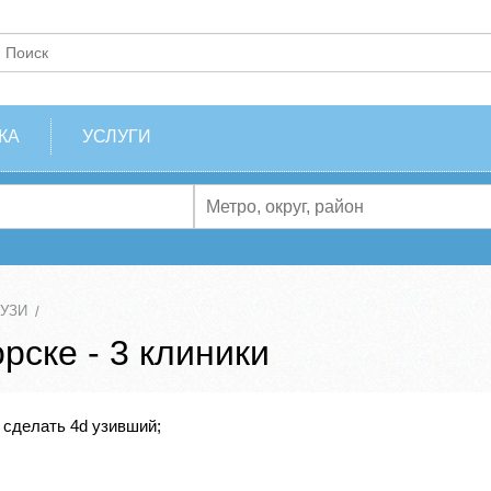
КА
УСЛУГИ
 УЗИ
рске - 3 клиники
 сделать 4d узивший;