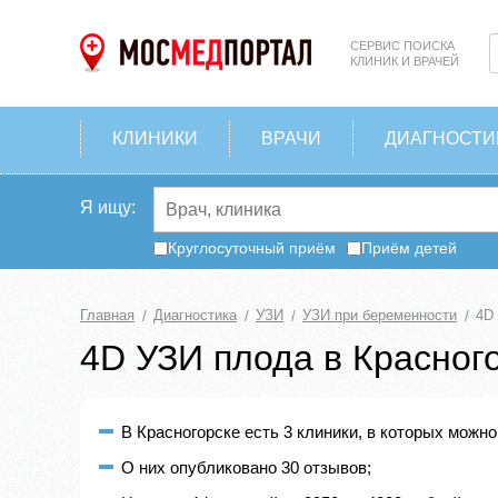
СЕРВИС ПОИСКА
КЛИНИК И ВРАЧЕЙ
КЛИНИКИ
ВРАЧИ
ДИАГНОСТИ
Я ищу:
Круглосуточный приём
Приём детей
Главная
Диагностика
УЗИ
УЗИ при беременности
4D
4D УЗИ плода в Красного
В Красногорске есть 3 клиники, в которых можно
О них опубликовано 30 отзывов;