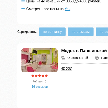
Цены на 4d узивший от 3950 до 4000 рублей.
Смотреть все цены на
Узи
.
по рейтингу
по отзывам
по ц
Сортировать:
Медок в Павшинской
Оплата картой
Парк
4D УЗИ
Рейтинг: 5
16 отзывов