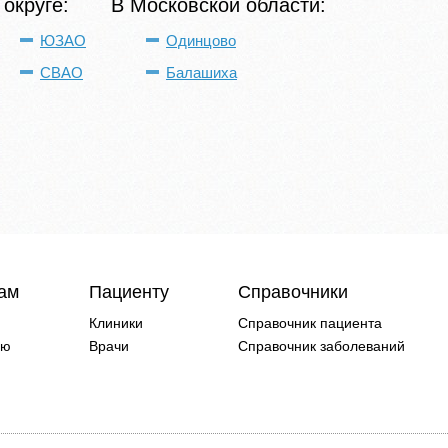
 округе:
В Московской области:
ЮЗАО
Одинцово
СВАО
Балашиха
чам
Пациенту
Справочники
Клиники
Справочник пациента
ию
Врачи
Справочник заболеваний