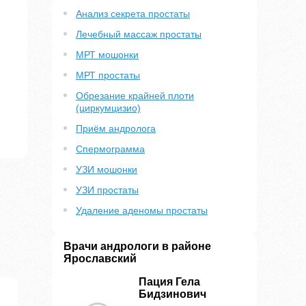
Анализ секрета простаты
Лечебный массаж простаты
МРТ мошонки
МРТ простаты
Обрезание крайней плоти
(циркумцизио)
Приём андролога
Спермограмма
УЗИ мошонки
УЗИ простаты
Удаление аденомы простаты
Врачи андрологи в районе
Ярославский
Пация Гела
Бидзинович