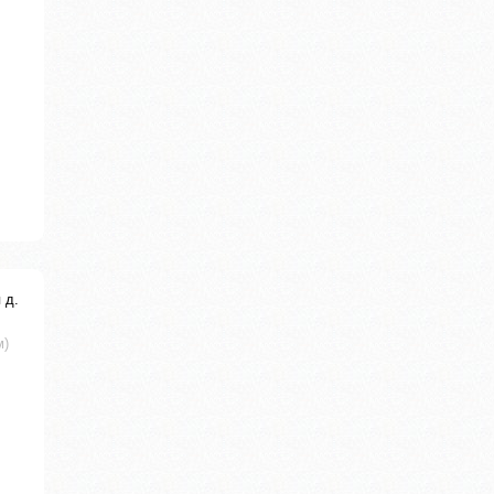
 д.
м)