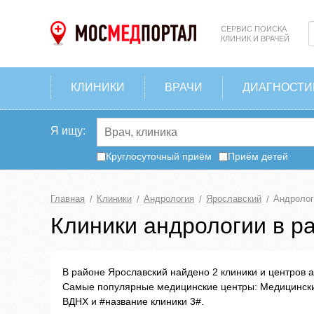
СЕРВИС ПОИСКА
КЛИНИК И ВРАЧЕЙ
КЛИНИКИ
ВРАЧИ
ДИАГНОСТИ
Я ищу:
Круглосуточный приём
Приём детей
Главная
Клиники
Андрология
Ярославский
Андролог
Клиники андрологии в р
В районе Ярославский найдено 2 клиники и центров а
Самые популярные медицинские центры: Медицински
ВДНХ и #название клиники 3#.