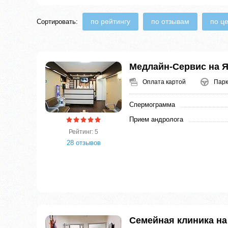
по рейтингу
по отзывам
по ц
Сортировать:
Медлайн-Сервис на 
Оплата картой
Парк
Спермограмма
Прием андролога
Рейтинг: 5
28 отзывов
Семейная клиника н