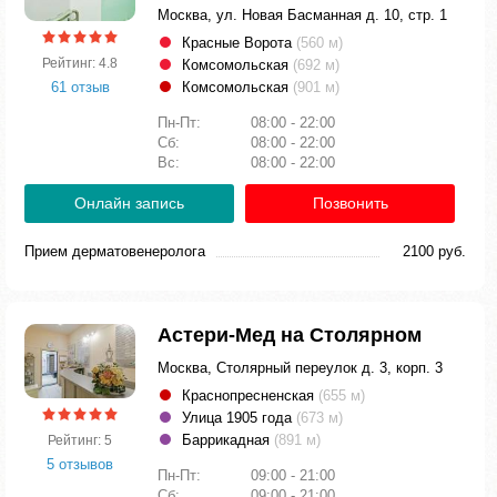
Москва, ул. Новая Басманная д. 10, стр. 1
Красные Ворота
(560 м)
Рейтинг: 4.8
Комсомольская
(692 м)
61 отзыв
Комсомольская
(901 м)
Пн-Пт:
08:00 - 22:00
Сб:
08:00 - 22:00
Вс:
08:00 - 22:00
Онлайн запись
Позвонить
Прием дерматовенеролога
2100 руб.
Астери-Мед на Столярном
Москва, Столярный переулок д. 3, корп. 3
Краснопресненская
(655 м)
Улица 1905 года
(673 м)
Баррикадная
(891 м)
Рейтинг: 5
5 отзывов
Пн-Пт:
09:00 - 21:00
Сб:
09:00 - 21:00