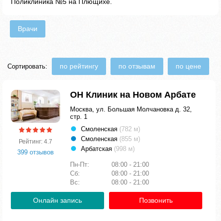
Поликлиника №5 на Плющихе.
Врачи
по рейтингу
по отзывам
по цене
Сортировать:
ОН Клиник на Новом Арбате
Москва, ул. Большая Молчановка д. 32,
стр. 1
Смоленская
(782 м)
Смоленская
(855 м)
Рейтинг: 4.7
Арбатская
(998 м)
399 отзывов
Пн-Пт:
08:00 - 21:00
Сб:
08:00 - 21:00
Вс:
08:00 - 21:00
Онлайн запись
Позвонить