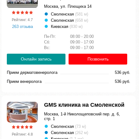
Москва, ул. Плющиха 14
Смоленская
(581 м)
Рейтинг: 4.7
Смоленская
(658 м)
263 отзыва
Киевская
(830 м)
Пн-Пт:
08:00 - 20:00
Сб:
09:00 - 17:00
Вс:
09:00 - 17:00
Онлайн запись
Позвонить
Прием дерматовенеролога
536 руб.
Прием венеролога
536 руб.
GMS клиника на Смоленской
Москва, 1-й Николощеповский пер. д. 6,
стр. 1
Смоленская
(73 м)
Смоленская
(262 м)
Рейтинг: 4.8
Киевская
(1.1 км)