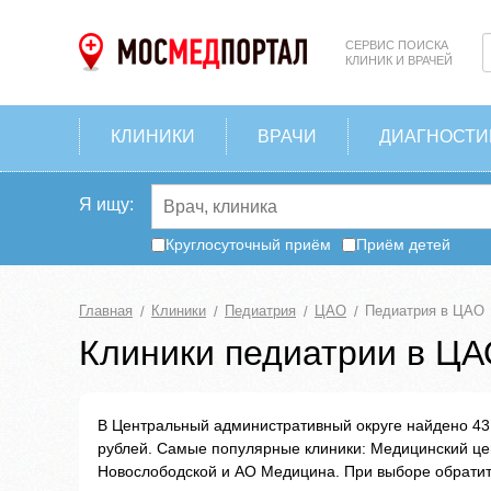
СЕРВИС ПОИСКА
КЛИНИК И ВРАЧЕЙ
КЛИНИКИ
ВРАЧИ
ДИАГНОСТИ
Я ищу:
Круглосуточный приём
Приём детей
Главная
Клиники
Педиатрия
ЦАО
Педиатрия в ЦАО
Клиники педиатрии в Ц
В Центральный административный округе найдено 43
рублей. Самые популярные клиники: Медицинский це
Новослободской и АО Медицина. При выборе обратит