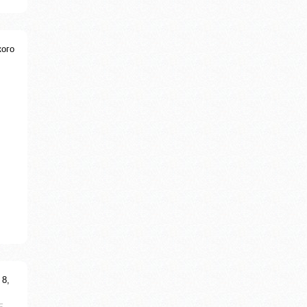
кого
 8,