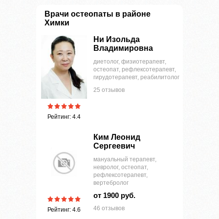
Врачи остеопаты в районе
Химки
Ни Изольда
Владимировна
диетолог, физиотерапевт,
остеопат, рефлексотерапевт,
гирудотерапевт, реабилитолог
25 отзывов
Рейтинг: 4.4
Ким Леонид
Сергеевич
мануальный терапевт,
невролог, остеопат,
рефлексотерапевт,
вертебролог
от 1900 руб.
46 отзывов
Рейтинг: 4.6