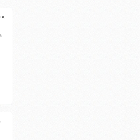
 д.
.6
,