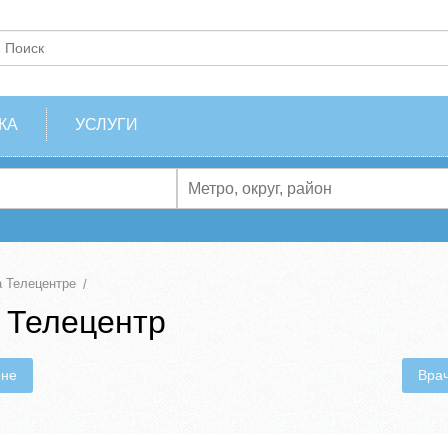
КА
УСЛУГИ
а Телецентре
. Телецентр
ене
Вра