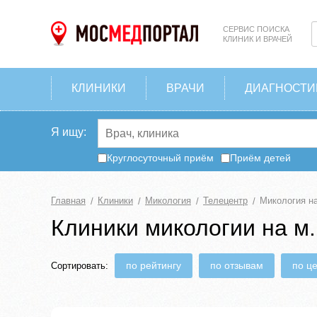
СЕРВИС ПОИСКА
КЛИНИК И ВРАЧЕЙ
КЛИНИКИ
ВРАЧИ
ДИАГНОСТИ
Я ищу:
Круглосуточный приём
Приём детей
Главная
Клиники
Микология
Телецентр
Микология н
Клиники микологии на м
по рейтингу
по отзывам
по ц
Сортировать: