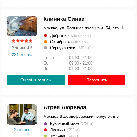
Клиника Синай
Москва, ул. Большая полянка д. 54, стр. 1
Добрынинская
(300 м)
Октябрьская
(639 м)
Серпуховская
(661 м)
Рейтинг: 4.6
224 отзыва
Пн-Пт:
09:00 - 21:00
Сб:
09:00 - 21:00
Вс:
09:00 - 21:00
Онлайн запись
Позвонить
Атрея Аюрведа
Москва, Варсонофьевский переулок д.6
Кузнецкий мост
(259 м)
2 отзыва
Лубянка
(552 м)
Трубная
(696 м)