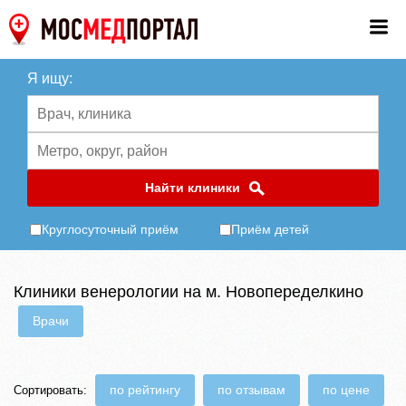
Я ищу:
Найти клиники
Круглосуточный приём
Приём детей
Клиники венерологии на м. Новопеределкино
Врачи
по рейтингу
по отзывам
по цене
Сортировать: