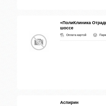
«ПолиКлиника Отрад
шоссе
Оплата картой
Парк
Аспирин