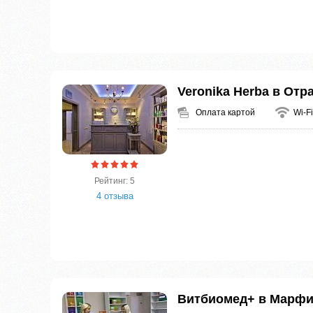
Veronika Herba в Отр
Оплата картой
Wi-Fi
Рейтинг: 5
4 отзыва
Витбиомед+ в Марф