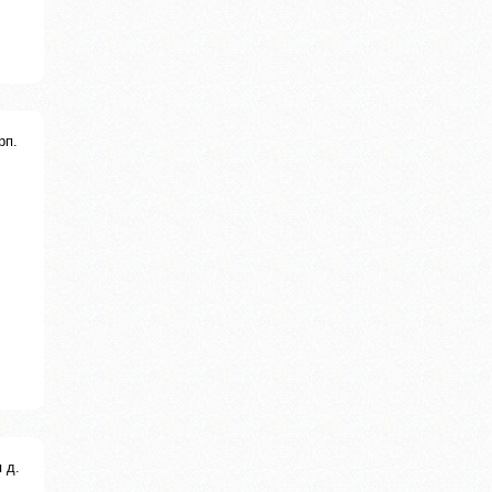
рп.
 д.