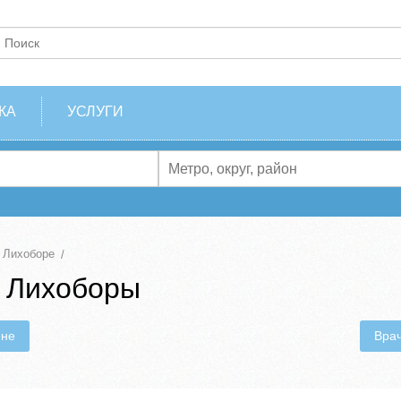
КА
УСЛУГИ
 Лихоборе
. Лихоборы
ене
Вра