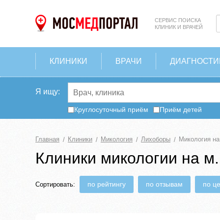
СЕРВИС ПОИСКА
КЛИНИК И ВРАЧЕЙ
КЛИНИКИ
ВРАЧИ
ДИАГНОСТИ
Я ищу:
Круглосуточный приём
Приём детей
Главная
Клиники
Микология
Лихоборы
Микология на
Клиники микологии на м
по рейтингу
по отзывам
по ц
Сортировать: