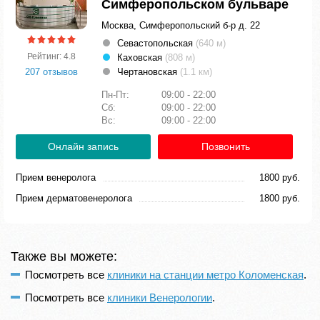
Симферопольском бульваре
Москва, Симферопольский б-р д. 22
Севастопольская
(640 м)
Рейтинг: 4.8
Каховская
(808 м)
207 отзывов
Чертановская
(1.1 км)
Пн-Пт:
09:00 - 22:00
Сб:
09:00 - 22:00
Вс:
09:00 - 22:00
Онлайн запись
Позвонить
Прием венеролога
1800 руб.
Прием дерматовенеролога
1800 руб.
Также вы можете:
Посмотреть все
клиники на станции метро Коломенская
.
Посмотреть все
клиники Венерологии
.