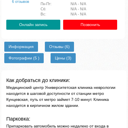
6 отзывов
Пн-Пт:
N/A - N/A
Сб:
N/A - N/A
Вс:
N/A - N/A
Онлайн запись
Позвонить
Информация
Отзывы
(6)
Фотографии
(5 )
Цены
(3)
Как добраться до клиники:
Медицинский центр Университетская клиника неврологии
находится в шаговой доступности от станции метро
Кунцевская, путь от метро займет 7-10 минут. Клиника
находится в кирпичном жилом здании.
Парковка:
Припарковать автомобиль можно недалеко от входа в