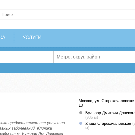
КА
УСЛУГИ
Москва, ул. Старокачаловская
10
Бульвар Дмитрия Донског
(936 м)
ика предоставляет все услуги по
Улица Старокачаловская
(
м)
азных заболеваний. Клиника
езды от м. Бульвар Дм. Донского.