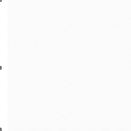
8
8
8