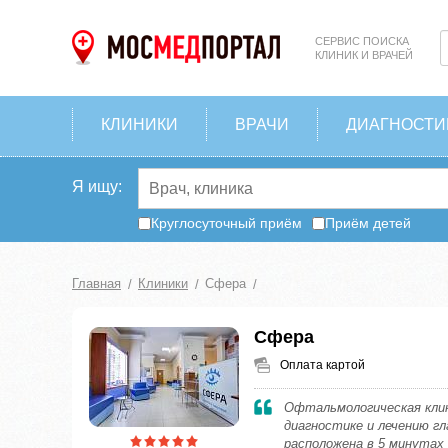
СЕРВИС ПОИСКА
КЛИНИК И ВРАЧЕЙ
КЛИНИКИ
ВРАЧИ
ДИАГНОСТИ
Я ищу:
Круглосуточный приём
Приём детей
Главная
Клиники
Сфера
Сфера
Оплата картой
Офтальмологическая клин
диагностике и лечению гл
расположена в 5 минутах 