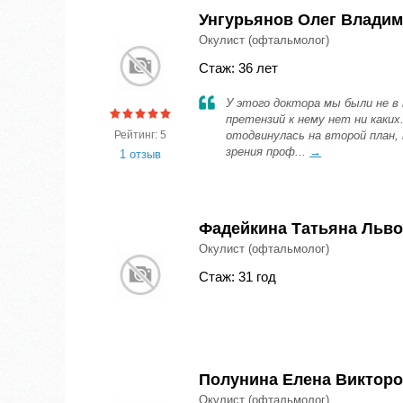
Унгурьянов Олег Влади
Окулист (офтальмолог)
Стаж: 36 лет
У этого доктора мы были не в 
претензий к нему нет ни каких
Рейтинг: 5
отодвинулась на второй план, 
зрения проф...
→
1 отзыв
Фадейкина Татьяна Льв
Окулист (офтальмолог)
Стаж: 31 год
Полунина Елена Виктор
Окулист (офтальмолог)