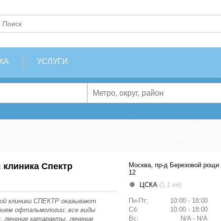
КА
УСЛУГИ
 клиника Спектр
Москва, пр-д Березовой рощи 
12
ЦСКА
(1.1 км)
Пн-Пт:
10:00 - 18:00
ой клиники СПЕКТР оказывают
Сб:
10:00 - 18:00
нием офтальмологии: все виды
Вс:
N/A - N/A
я, лечение катаракты, лечение