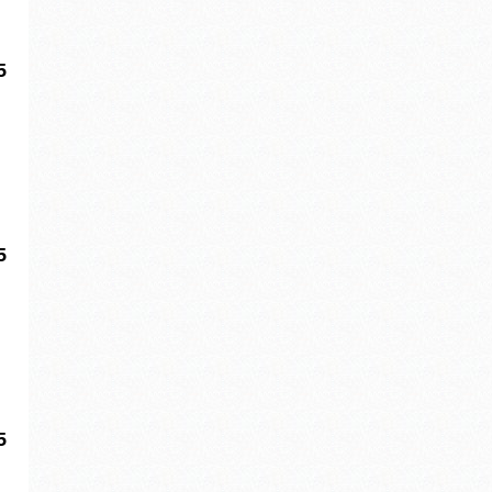
5
5
5