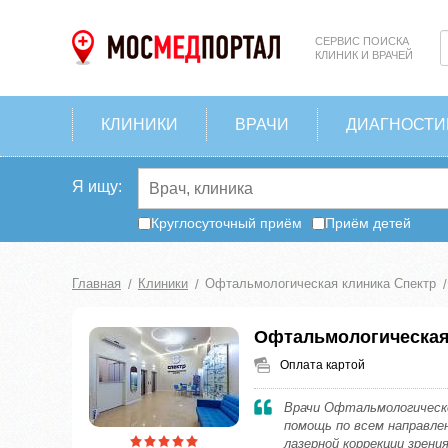
СЕРВИС ПОИСКА
КЛИНИК И ВРАЧЕЙ
КЛИНИКИ
ВРАЧИ
ДИАГНОСТИ
Я ищу:
Круглосуточный приём
Приём детей
Главная
Клиники
Офтальмологическая клиника Спектр
Офтальмологическая
Оплата картой
Врачи Офтальмологическ
помощь по всем направле
лазерной коррекции зрени