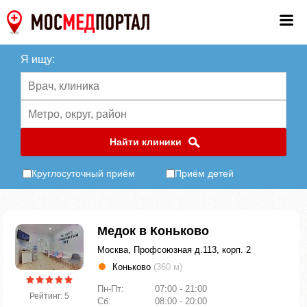
Я ищу:
Найти клиники
Круглосуточный приём
Приём детей
Медок в Коньково
Москва, Профсоюзная д.113, корп. 2
Коньково
(360 м)
Пн-Пт:
07:00 - 21:00
Рейтинг: 5
Сб:
08:00 - 20:00