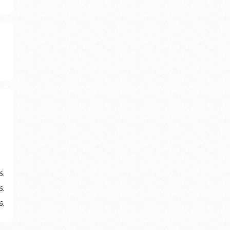
б.
б.
б.