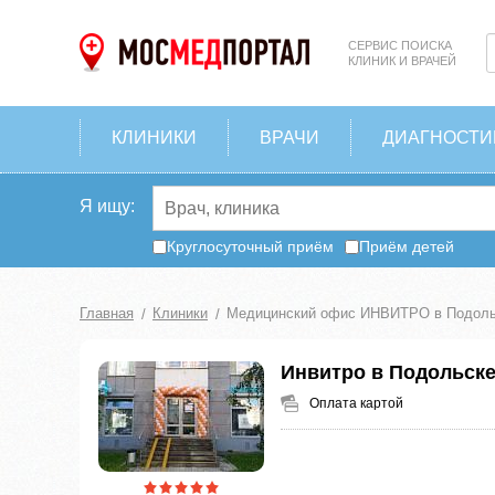
СЕРВИС ПОИСКА
КЛИНИК И ВРАЧЕЙ
КЛИНИКИ
ВРАЧИ
ДИАГНОСТИ
Я ищу:
Круглосуточный приём
Приём детей
Главная
Клиники
Медицинский офис ИНВИТРО в Подоль
Инвитро в Подольск
Оплата картой