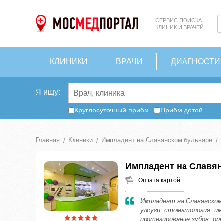
СЕРВИС ПОИСКА
КЛИНИК И ВРАЧЕЙ
КЛИНИКИ
ВРАЧИ
ДИАГНОСТИ
Я ищу:
Круглосуточный приём
Приём детей
Главная
Клиники
Импладент на Славянском бульваре
Импладент на Славя
Оплата картой
Импладент на Славянско
улсуги: стоматология, им
протезирование зубов, ор