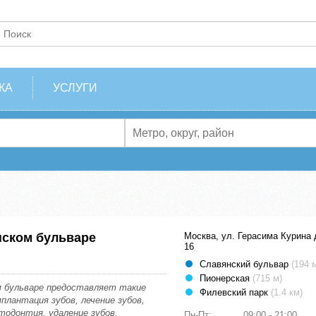
КА
УСЛУГИ
нском бульваре
Москва, ул. Герасима Курина 
16
Славянский бульвар
(194 
Пионерская
(715 м)
м бульваре предоставляет такие
Филевский парк
(1.4 км)
плантация зубов, лечение зубов,
тодонтия, удаление зубов,
Пн-Пт:
09:00 - 21:00