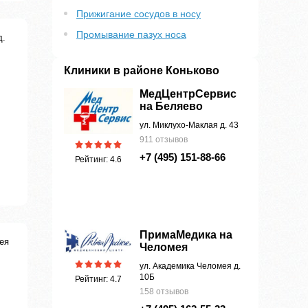
Прижигание сосудов в носу
Промывание пазух носа
д.
Клиники в районе Коньково
МедЦентрСервис
на Беляево
ул. Миклухо-Маклая д. 43
911 отзывов
+7 (495) 151-88-66
Рейтинг: 4.6
ПримаМедика на
ея
Челомея
ул. Академика Челомея д.
10Б
Рейтинг: 4.7
158 отзывов