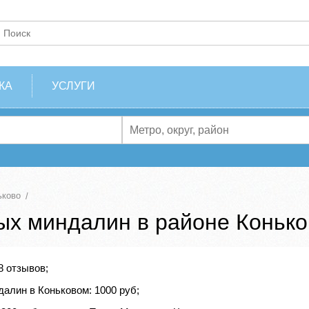
КА
УСЛУГИ
ьково
ых миндалин в районе Конько
8 отзывов;
алин в Коньковом: 1000 руб;