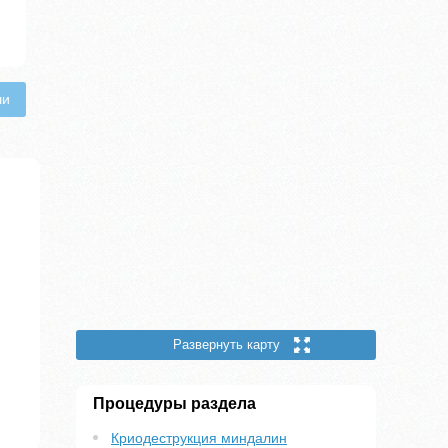
чи
Развернуть карту
Процедуры раздела
Криодеструкция миндалин