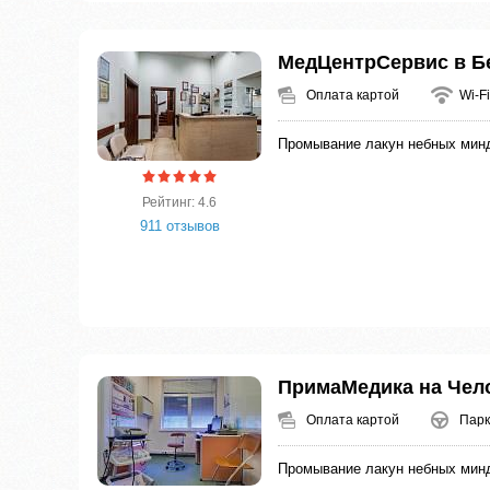
МедЦентрСервис в Б
Оплата картой
Wi-Fi
Промывание лакун небных мин
Рейтинг: 4.6
911 отзывов
ПримаМедика на Чел
Оплата картой
Парк
Промывание лакун небных мин