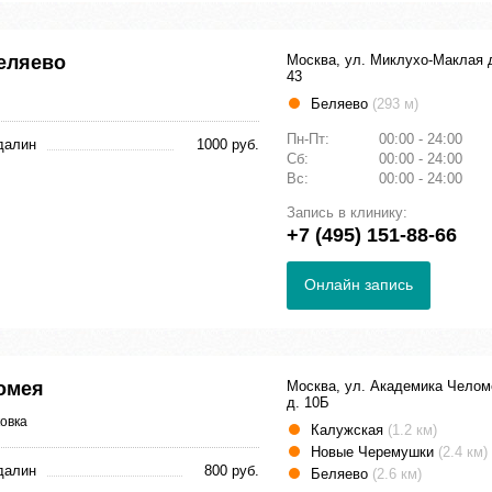
еляево
Москва, ул. Миклухо-Маклая 
43
Беляево
(293 м)
Пн-Пт:
00:00 - 24:00
далин
1000 руб.
Сб:
00:00 - 24:00
Вс:
00:00 - 24:00
Запись в клинику:
+7 (495) 151-88-66
Онлайн запись
омея
Москва, ул. Академика Челом
д. 10Б
овка
Калужская
(1.2 км)
Новые Черемушки
(2.4 км)
далин
800 руб.
Беляево
(2.6 км)