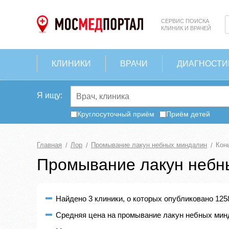
СЕРВИС ПОИСКА
КЛИНИК И ВРАЧЕЙ
КЛИНИКИ
ВРАЧИ
ДИАГНОСТИ
Я ищу:
Круглосуточный приём
Приём детей
Главная
Лор
Промывание лакун небных миндалин
Кон
Промывание лакун небн
Найдено 3 клиники, о которых опубликовано 125
Средняя цена на промывание лакун небных минд