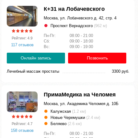
К+31 на Лобачевского
Москва, ул. Лобачевского д. 42, стр. 4
Проспект Вернадского
(962 м)
Пн-Пт:
08:00 - 21:00
Рейтинг: 4.9
Сб:
09:00 - 18:00
117 отзывов
Вс:
09:00 - 19:00
Онлайн запись
Позвонить
Лечебный массаж простаты
3300 руб.
ПримаМедика на Челомея
Москва, ул. Академика Челомея д. 10Б
Калужская
(1.2 км)
Новые Черемушки
(2.4 км)
Беляево
(2.6 км)
Рейтинг: 4.7
158 отзывов
Пн-Пт:
08:00 - 21:00