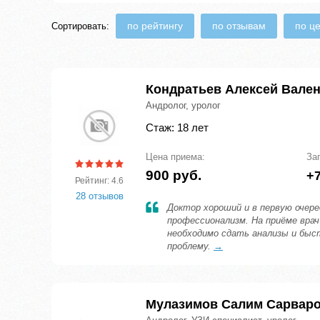
по рейтингу
по отзывам
по ц
Сортировать:
Кондратьев Алексей Вале
Андролог, уролог
Стаж: 18 лет
Цена приема:
За
900 руб.
+7
Рейтинг: 4.6
28 отзывов
Доктор хороший и в первую очер
профессионализм. На приёме врач
необходимо сдать анализы и быс
проблему.
→
Мулазимов Салим Сарвар