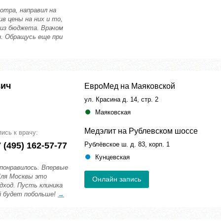
мотра, направил на
в цены на них и то,
 из бюджета. Врачом
н. Обращусь еще при
вич
ЕвроМед на Маяковской
ул. Красина д. 14, стр. 2
Маяковская
Медэлит на Рублевском шоссе
пись к врачу:
 (495) 162-57-77
Рублёвское ш. д. 83, корп. 1
Кунцевская
понравилось. Впервые
Для Москвы это
Онлайн запись
дход. Пусть клиника
й будет побольше!
→