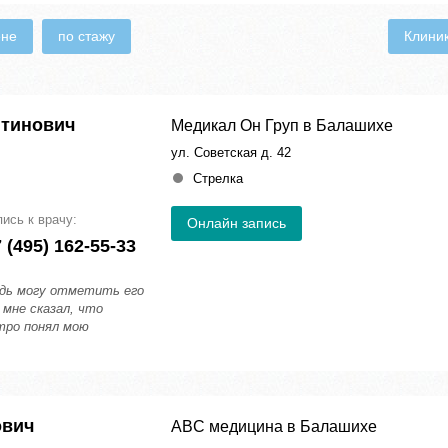
ене
по стажу
Клини
нтинович
Медикал Он Груп в Балашихе
ул. Советская д. 42
Стрелка
пись к врачу:
Онлайн запись
 (495) 162-55-33
едь могу отметить его
 мне сказал, что
тро понял мою
ович
ABC медицина в Балашихе