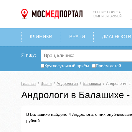
СЕРВИС ПОИСКА
КЛИНИК И ВРАЧЕЙ
КЛИНИКИ
ВРАЧИ
ДИАГНОСТИ
Я ищу:
Круглосуточный приём
Приём детей
Главная
Врачи
Андрология
Балашиха
Андрология в
Андрологи в Балашихе -
В Балашихе найдено 4 Андролога, о них опубликован
рублей.