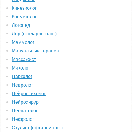
Кинезиолог
Косметолог
Логопед
Лор (отоларинголог)
Маммолог
Мануальный терапевт
Массажист
Миколог
Нарколог
Невролог
Нейропсихолог
Нейрохирург
Неонатолог
Нефролог
Окулист (офтальмолог)