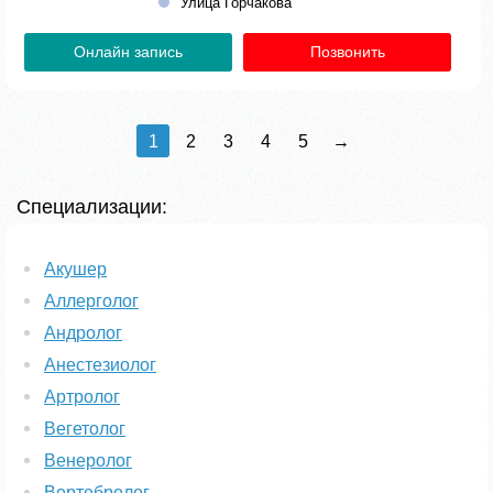
Улица Горчакова
Онлайн запись
Позвонить
1
2
3
4
5
→
Специализации:
Акушер
Аллерголог
Андролог
Анестезиолог
Артролог
Вегетолог
Венеролог
Вертебролог