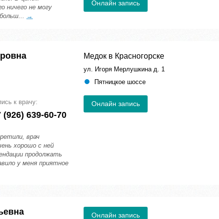
Онлайн запись
о ничего не могу
больш...
→
ировна
Медок в Красногорске
ул. Игоря Мерлушкина д. 1
Пятницкое шоссе
пись к врачу:
Онлайн запись
 (926) 639-60-70
ретили, врач
ень хорошо с ней
мендации продолжать
авило у меня приятное
ьевна
Онлайн запись