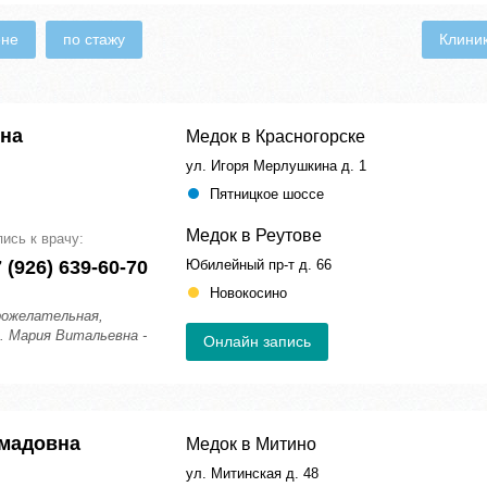
ене
по стажу
Клини
на
Медок в Красногорске
ул. Игоря Мерлушкина д. 1
Пятницкое шоссе
Медок в Реутове
пись к врачу:
 (926) 639-60-70
Юбилейный пр-т д. 66
Новокосино
рожелательная,
. Мария Витальевна -
Онлайн запись
амадовна
Медок в Митино
ул. Митинская д. 48