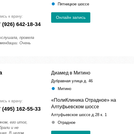
Пятницкое шоссе
пись к врачу:
Онлайн запись
 (926) 642-18-34
слушала, провела
мендации. Очень
а
Диамед в Митино
Дубравная улица д. 46
Митино
«ПолиКлиника Отрадное» на
пись к врачу:
Алтуфьевском шоссе
 (495) 162-55-33
Алтуфьевское шоссе д.28 к. 1
чом, его итог,
Отрадное
брали и не
ике. В целом