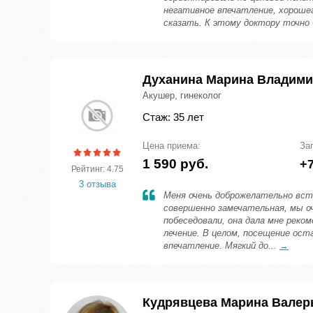
негативное впечатление, хорошег
сказать. К этому доктору точно 
Духанина Марина Владим
Акушер, гинеколог
Стаж: 35 лет
Цена приема:
За
1 590 руб.
+7
Рейтинг: 4.75
3 отзыва
Меня очень доброжелательно вст
совершенно замечательная, мы оч
побеседовали, она дала мне реко
лечение. В целом, посещение ост
впечатление. Мягкий до...
→
Кудрявцева Марина Валер