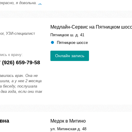
екрасно, я довольна.
→
Медлайн-Сервис на Пятницком шос
лог, УЗИ-специалист
Пятницкое ш. д. 41
Пятницкое шоссе
пись к врачу:
Онлайн запись
 (926) 659-79-58
авилась врач. Она не
шила, а у нее 2 месяца
а беседу, послушала
 два года, если они так
вна
Медок в Митино
ул. Митинская д. 48