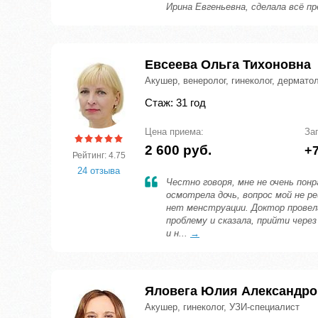
Ирина Евгеньевна, сделала всё пр
Евсеева Ольга Тихоновна
Акушер, венеролог, гинеколог, дермато
Стаж: 31 год
Цена приема:
За
2 600 руб.
+7
Рейтинг: 4.75
24 отзыва
Честно говоря, мне не очень понр
осмотрела дочь, вопрос мой не ре
нет менструации. Доктор провел
проблему и сказала, прийти через
и н...
→
Яловега Юлия Александро
Акушер, гинеколог, УЗИ-специалист