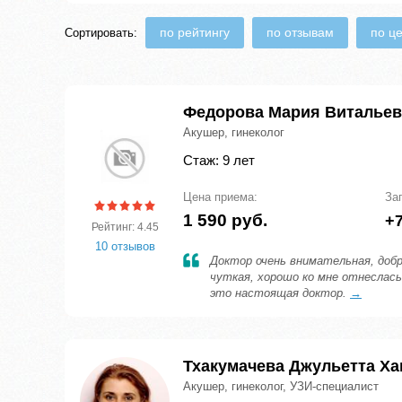
по рейтингу
по отзывам
по ц
Сортировать:
Федорова Мария Витальев
Акушер, гинеколог
Стаж: 9 лет
Цена приема:
За
1 590 руб.
+7
Рейтинг: 4.45
10 отзывов
Доктор очень внимательная, доб
чуткая, хорошо ко мне отнеслась
это настоящая доктор.
→
Тхакумачева Джульетта Х
Акушер, гинеколог, УЗИ-специалист