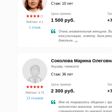
Стаж: 10 лет
Цена приема:
За
1 500 руб.
+7
Рейтинг: 4.1
1 отзыв
Очень внимательная женщина. Вы
консультацию, осмотр, дала реко
довольна.
→
Соколова Марина Олеговн
Акушер, гинеколог
Стаж: 36 лет
Цена приема:
За
2 300 руб.
+7
Рейтинг: 4.75
13 отзывов
Мне не понравилось общение с вра
количество анализов, которые за
сориентировали по ценовой полит