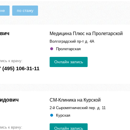
ене
по стажу
евич
Медицина Плюс на Пролетарской
Волгоградский пр-т д. 4А
Пролетарская
пись к врачу:
Онлайн запись
 (495) 106-31-11
идович
СМ-Клиника на Курской
2-й Сыромятнический пер. д. 11
Курская
пись к врачу:
Онлайн запись