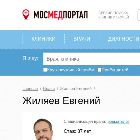
СЕРВИС ПОИСКА
КЛИНИК И ВРАЧЕЙ
КЛИНИКИ
ВРАЧИ
ДИАГНОСТИ
Я ищу:
Круглосуточный приём
Приём детей
Главная
Врачи
Жиляев Евгений
Жиляев Евгений
Специализация врача:
ревматолог
Стаж: 37 лет