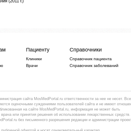
ия (2011 г.)
чам
Пациенту
Справочники
Клиники
Справочник пациента
ию
Врачи
Справочник заболеваний
инистрация сайта MosMedPortal.ru ответственности за нее не несет. Все
вляются оценочными суждениями пользователей сайта и не имеют отноше
убликованная на сайте MosMedPortal.ru, информация не может быть
 врача или принятия решения об использовании лекарственных средств.
ortal.ru без письменного разрешения редакции и администрации проек
 публичной офертой и носят ознакомительный характер.