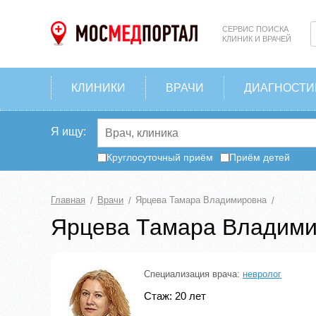
СЕРВИС ПОИСКА
КЛИНИК И ВРАЧЕЙ
КЛИНИКИ
ВРАЧИ
ДИАГНОСТИ
Я ищу:
Круглосуточный приём
Приём детей
Главная
Врачи
Ярцева Тамара Владимировна
Ярцева Тамара Владим
Специализация врача:
невролог
Стаж: 20 лет