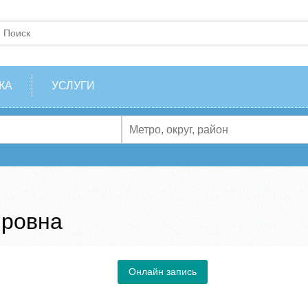
КА
УСЛУГИ
ировна
Онлайн запись