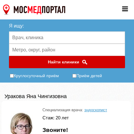
Я ищу:
Найти клиники
Круглосуточный приём
Приём детей
Уракова Яна Чингизовна
Специализация врача:
эндоскопист
Стаж: 20 лет
Звоните!