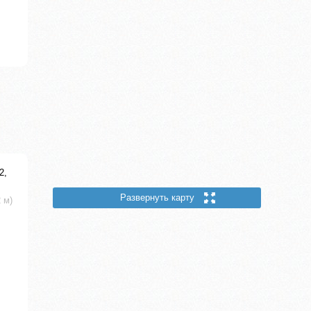
2,
Развернуть карту
 м)