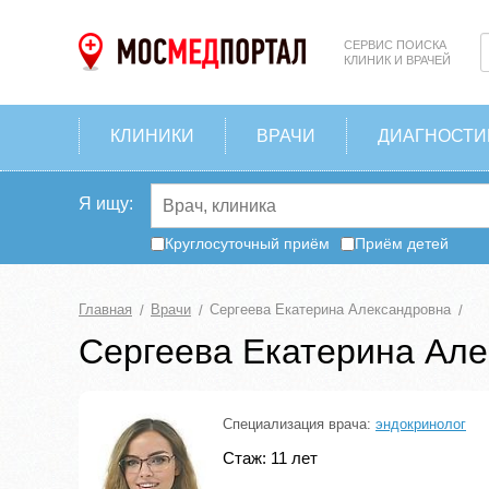
СЕРВИС ПОИСКА
КЛИНИК И ВРАЧЕЙ
КЛИНИКИ
ВРАЧИ
ДИАГНОСТИ
Я ищу:
Круглосуточный приём
Приём детей
Главная
Врачи
Сергеева Екатерина Александровна
Сергеева Екатерина Ал
Специализация врача:
эндокринолог
Стаж: 11 лет