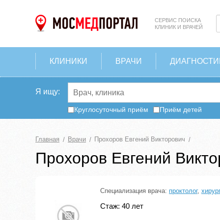
СЕРВИС ПОИСКА
КЛИНИК И ВРАЧЕЙ
КЛИНИКИ
ВРАЧИ
ДИАГНОСТИ
Я ищу:
Круглосуточный приём
Приём детей
Главная
Врачи
Прохоров Евгений Викторович
Прохоров Евгений Викто
Специализация врача:
проктолог
,
хирур
Стаж: 40 лет