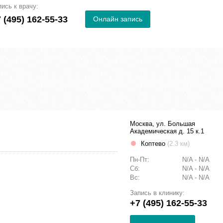
пись к врачу:
 (495) 162-55-33
Онлайн запись
Москва, ул. Большая
Академическая д. 15 к.1
Коптево
(2.3 км)
Пн-Пт:
N/A - N/A
Сб:
N/A - N/A
Вс:
N/A - N/A
Запись в клинику:
+7 (495) 162-55-33