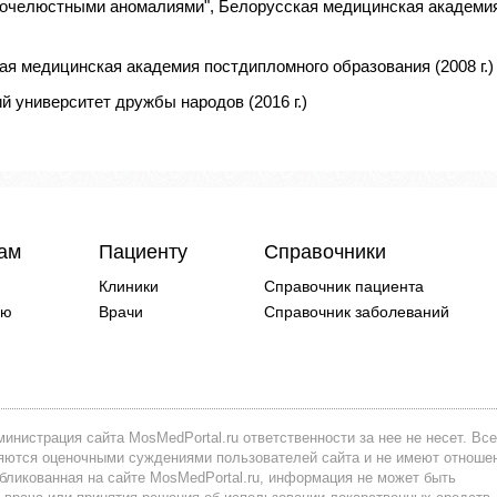
бочелюстными аномалиями", Белорусская медицинская академи
ая медицинская академия постдипломного образования (2008 г.)
й университет дружбы народов (2016 г.)
чам
Пациенту
Справочники
Клиники
Справочник пациента
ию
Врачи
Справочник заболеваний
инистрация сайта MosMedPortal.ru ответственности за нее не несет. Все
вляются оценочными суждениями пользователей сайта и не имеют отноше
убликованная на сайте MosMedPortal.ru, информация не может быть