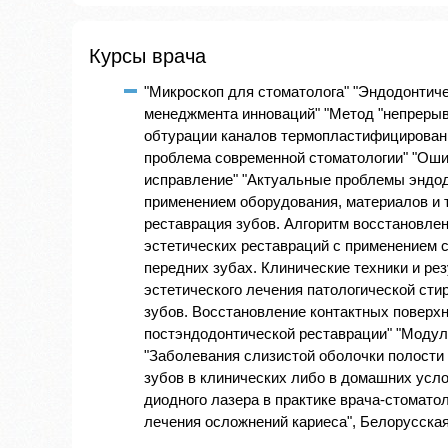
Курсы врача
"Микроскоп для стоматолога" "Эндодонтиче
менеджмента инноваций" "Метод "непрерыв
обтурации каналов термопластифицированн
проблема современной стоматологии" "Оши
исправление" "Актуальные проблемы эндод
применением оборудования, материалов и 
реставрация зубов. Алгоритм восстановле
эстетических реставраций с применением с
передних зубах. Клинические техники и ре
эстетического лечения патологической ст
зубов. Восстановление контактных поверхно
постэндодонтической реставрации" "Модул
"Заболевания слизистой оболочки полости 
зубов в клинических либо в домашних усл
диодного лазера в практике врача-стоматол
лечения осложнений кариеса", Белорусская