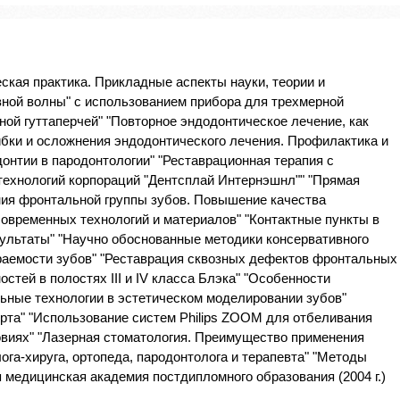
ская практика. Прикладные аспекты науки, теории и
ной волны" с использованием прибора для трехмерной
ой гуттаперчей" "Повторное эндодонтическое лечение, как
бки и осложнения эндодонтического лечения. Профилактика и
онтии в пародонтологии" "Реставрационная терапия с
технологий корпораций "Дентсплай Интернэшнл"" "Прямая
ния фронтальной группы зубов. Повышение качества
овременных технологий и материалов" "Контактные пункты в
зультаты" "Научно обоснованные методики консервативного
ираемости зубов" "Реставрация сквозных дефектов фронтальных
стей в полостях III и IV класса Блэка" "Особенности
ьные технологии в эстетическом моделировании зубов"
рта" "Использование систем Philips ZOOM для отбеливания
овиях" "Лазерная стоматология. Преимущество применения
ога-хируга, ортопеда, пародонтолога и терапевта" "Методы
 медицинская академия постдипломного образования (2004 г.)