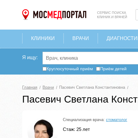
СЕРВИС ПОИСКА
КЛИНИК И ВРАЧЕЙ
КЛИНИКИ
ВРАЧИ
ДИАГНОСТИ
Я ищу:
Круглосуточный приём
Приём детей
Главная
Врачи
Пасевич Светлана Константиновна
Пасевич Светлана Конс
Специализация врача:
стоматолог
Стаж: 25 лет