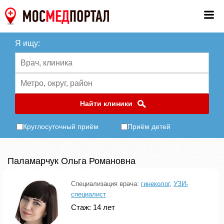
Я ищу:
Найти клиники
Круглосуточный приём
Приём детей
Паламарчук Ольга Романовна
Специализация врача:
гинеколог
,
УЗИ-
специалист
Стаж: 14 лет