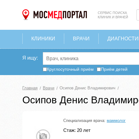
СЕРВИС ПОИСКА
КЛИНИК И ВРАЧЕЙ
КЛИНИКИ
ВРАЧИ
ДИАГНОСТИ
Я ищу:
Круглосуточный приём
Приём детей
Главная
Врачи
Осипов Денис Владимирович
Осипов Денис Владимир
Специализация врача:
маммолог
Стаж: 20 лет