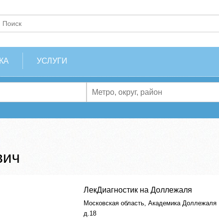
КА
УСЛУГИ
вич
ЛекДиагностик на Доллежаля
Московская область, Академика Доллежаля
д.18