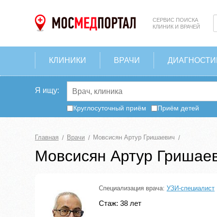
СЕРВИС ПОИСКА
КЛИНИК И ВРАЧЕЙ
КЛИНИКИ
ВРАЧИ
ДИАГНОСТИ
Я ищу:
Круглосуточный приём
Приём детей
Главная
Врачи
Мовсисян Артур Гришаевич
Мовсисян Артур Гришае
Специализация врача:
УЗИ-специалист
Стаж: 38 лет