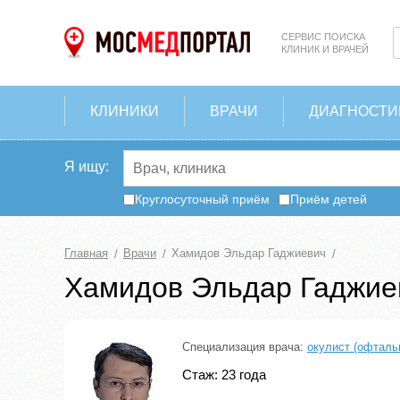
СЕРВИС ПОИСКА
КЛИНИК И ВРАЧЕЙ
КЛИНИКИ
ВРАЧИ
ДИАГНОСТИ
Я ищу:
Круглосуточный приём
Приём детей
Главная
Врачи
Хамидов Эльдар Гаджиевич
Хамидов Эльдар Гаджие
Специализация врача:
окулист (офталь
Стаж: 23 года