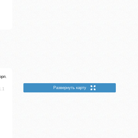
орп.
Развернуть карту
1.1