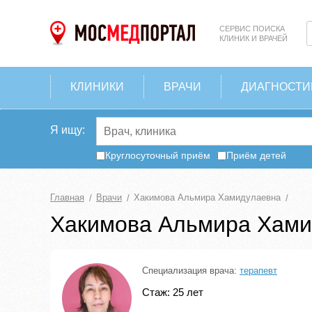
СЕРВИС ПОИСКА
КЛИНИК И ВРАЧЕЙ
КЛИНИКИ
ВРАЧИ
ДИАГНОСТИ
Я ищу:
Круглосуточный приём
Приём детей
Главная
Врачи
Хакимова Альмира Хамидулаевна
Хакимова Альмира Хами
Специализация врача:
терапевт
Стаж: 25 лет