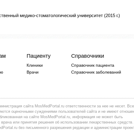
твенный медико-стоматологический университет (2015 г.)
чам
Пациенту
Справочники
Клиники
Справочник пациента
ию
Врачи
Справочник заболеваний
инистрация сайта MosMedPortal.ru ответственности за нее не несет. Все
вляются оценочными суждениями пользователей сайта и не имеют отноше
убликованная на сайте MosMedPortal.ru, информация не может быть
 врача или принятия решения об использовании лекарственных средств.
ortal.ru без письменного разрешения редакции и администрации проек