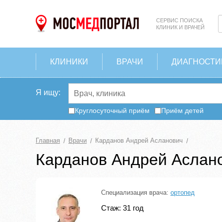
СЕРВИС ПОИСКА
КЛИНИК И ВРАЧЕЙ
КЛИНИКИ
ВРАЧИ
ДИАГНОСТИ
Я ищу:
Круглосуточный приём
Приём детей
Главная
Врачи
Карданов Андрей Асланович
Карданов Андрей Аслан
Специализация врача:
ортопед
Стаж: 31 год