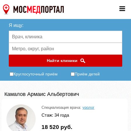
Я ищу:
Найти клиники
Круглосуточный приём
Приём детей
Камалов Армаис Альбертович
Специализация врача:
уролог
Стаж: 34 года
18 520 руб.